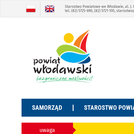
Skip
Skip
Starostwo Powiatowe we Włodawie, al. J. 
tel. (82) 5725-690, (82) 5721-510,
starostwo
to
to
the
the
selected
selected
block:
block:
Treść
Menu
główna
główne
SAMORZĄD
STAROSTWO POWI
Rozkład Jazdy Po
uwaga