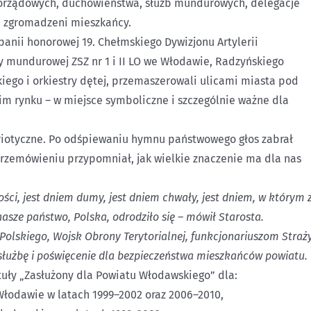
morządowych, duchowieństwa, służb mundurowych, delegacje
nie zgromadzeni mieszkańcy.
anii honorowej 19. Chełmskiego Dywizjonu Artylerii
 mundurowej ZSZ nr 1 i II LO we Włodawie, Radzyńskiego
iego i orkiestry dętej, przemaszerowali ulicami miasta pod
m rynku – w miejsce symboliczne i szczególnie ważne dla
riotyczne. Po odśpiewaniu hymnu państwowego głos zabrał
przemówieniu przypomniał, jak wielkie znaczenie ma dla nas
ości, jest dniem dumy, jest dniem chwały, jest dniem, w którym 
sze państwo, Polska, odrodziło się – mówił Starosta.
Polskiego, Wojsk Obrony Terytorialnej, funkcjonariuszom Straż
ną służbę i poświęcenie dla bezpieczeństwa mieszkańców powiatu.
tuły „Zasłużony dla Powiatu Włodawskiego” dla:
Włodawie w latach 1999–2002 oraz 2006–2010,