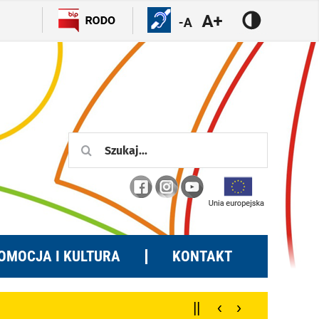
Szukaj
OMOCJA I KULTURA
KONTAKT
||
‹
›