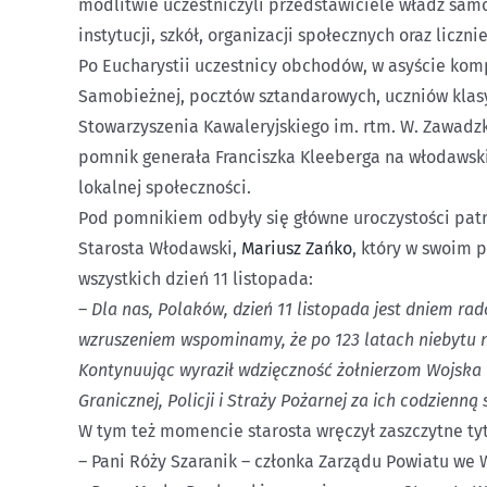
modlitwie uczestniczyli przedstawiciele władz sa
instytucji, szkół, organizacji społecznych oraz licz
Po Eucharystii uczestnicy obchodów, w asyście komp
Samobieżnej, pocztów sztandarowych, uczniów klasy
Stowarzyszenia Kawaleryjskiego im. rtm. W. Zawadzk
pomnik generała Franciszka Kleeberga na włodawski
lokalnej społeczności.
Pod pomnikiem odbyły się główne uroczystości pat
Starosta Włodawski,
Mariusz Zańko
, który w swoim 
wszystkich dzień 11 listopada:
–
Dla nas, Polaków, dzień 11 listopada jest dniem rad
wzruszeniem wspominamy, że po 123 latach niebytu na
Kontynuując wyraził wdzięczność żołnierzom Wojska 
Granicznej, Policji i Straży Pożarnej za ich codzien
W tym też momencie starosta wręczył zaszczytne ty
– Pani Róży Szaranik – członka Zarządu Powiatu we 