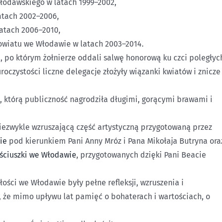
łodawskiego w latach 1999–2002,
atach 2002–2006,
latach 2006–2010,
owiatu we Włodawie w latach 2003–2014.
, po którym żołnierze oddali salwę honorową ku czci poległyc
uroczystości liczne delegacje złożyły wiązanki kwiatów i znicze
, którą publiczność nagrodziła długimi, gorącymi brawami i
niezwykle wzruszającą część artystyczną przygotowaną przez
ie
pod kierunkiem Pani Anny Mróz i Pana Mikołaja Butryna ora
ościuszki we Włodawie
, przygotowanych dzięki Pani Beacie
ci we Włodawie były pełne refleksji, wzruszenia i
 że mimo upływu lat pamięć o bohaterach i wartościach, o