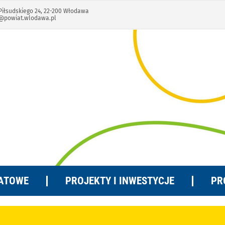
Piłsudskiego 24, 22-200 Włodawa
@powiat.wlodawa.pl
ATOWE
PROJEKTY I INWESTYCJE
PR
wiatowe Przewozy Pasażerskie