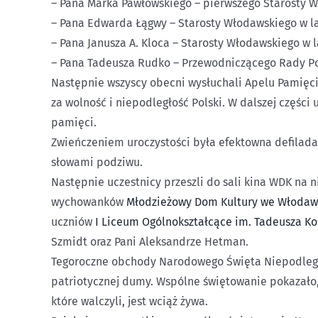
– Pana Marka Pawłowskiego – pierwszego Starosty W
– Pana Edwarda Łągwy – Starosty Włodawskiego w l
– Pana Janusza A. Kloca – Starosty Włodawskiego w 
– Pana Tadeusza Rudko – Przewodniczącego Rady P
Następnie wszyscy obecni wysłuchali Apelu Pamięci
za wolność i niepodległość Polski. W dalszej części 
pamięci.
Zwieńczeniem uroczystości była efektowna defilada
słowami podziwu.
Następnie uczestnicy przeszli do sali kina WDK na 
wychowanków
Młodzieżowy Dom Kultury we Włodaw
uczniów
I Liceum Ogólnokształcące im. Tadeusza K
Szmidt oraz Pani Aleksandrze Hetman.
Tegoroczne obchody Narodowego Święta Niepodległoś
patriotycznej dumy. Wspólne świętowanie pokazało,
które walczyli, jest wciąż żywa.