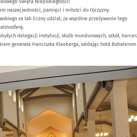
odowego Święta Niepodległości!
 naszej jedności, pamięci i miłości do Ojczyzny.
kiego za tak liczny udział, za wspólne przeżywanie tego
 atmosferę.
byłych delegacji instytucji, służb mundurowych, szkół, harcer
nikiem generała Franciszka Kleeberga, oddając hołd Bohaterom