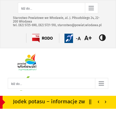
Skip
Skip
Idź do...
to
to
the
the
Starostwo Powiatowe we Włodawie, al. J. Piłsudskiego 24, 22-
200 Włodawa
selected
selected
tel. (82) 5725-690, (82) 5721-510,
starostwo@powiat.wlodawa.pl
block:
block:
Treść
Menu
główna
główne
Idź do...
Jodek potasu – informacje związane z ewentualną dystrybucją w powiecie włodawskim
||
‹
›