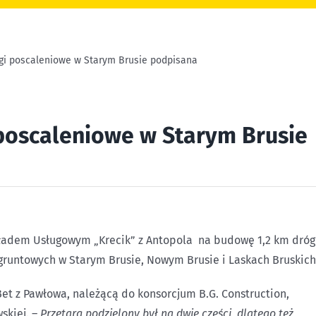
gi poscaleniowe w Starym Brusie podpisana
poscaleniowe w Starym Brusie
adem Usługowym „Krecik” z Antopola na budowę 1,2 km dróg
 gruntowych w Starym Brusie, Nowym Brusie i Laskach Bruskich
Bet z Pawłowa, należącą do konsorcjum B.G. Construction,
skiej. –
Przetarg podzielony był na dwie części, dlatego też