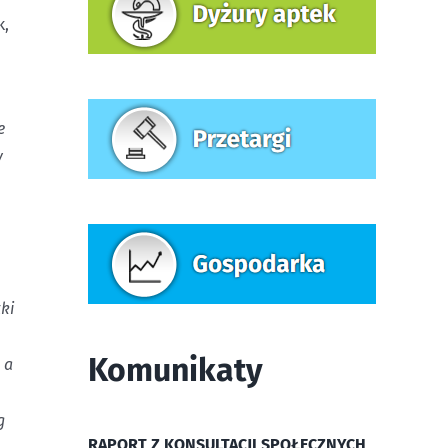
k,
e
y
ki
Komunikaty
 a
g
RAPORT Z KONSULTACJI SPOŁECZNYCH