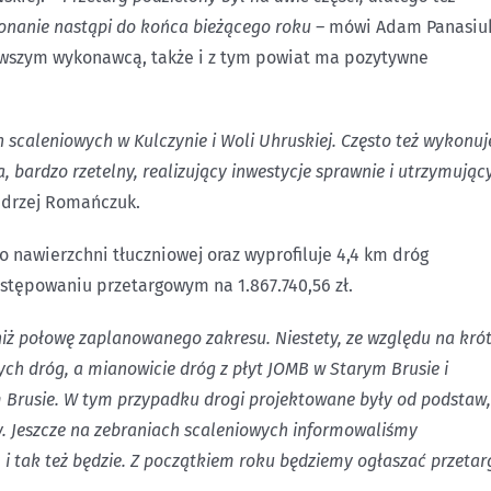
nanie nastąpi do końca bieżącego roku –
mówi Adam Panasiu
rwszym wykonawcą, także i z tym powiat ma pozytywne
scaleniowych w Kulczynie i Woli Uhruskiej. Często też wykonuj
bardzo rzetelny, realizujący inwestycje sprawnie i utrzymując
ndrzej Romańczuk.
o nawierzchni tłuczniowej oraz wyprofiluje 4,4 km dróg
tępowaniu przetargowym na 1.867.740,56 zł.
 połowę zaplanowanego zakresu. Niestety, ze względu na krót
ych dróg, a mianowicie dróg z płyt JOMB w Starym Brusie i
m Brusie. W tym przypadku drogi projektowane były od podstaw,
. Jeszcze na zebraniach scaleniowych informowaliśmy
 i tak też będzie. Z początkiem roku będziemy ogłaszać przetar