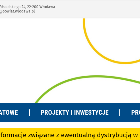
Piłsudskiego 24, 22-200 Włodawa
@powiat.wlodawa.pl
ATOWE
PROJEKTY I INWESTYCJE
PR
nformacje związane z ewentualną dystrybucją 