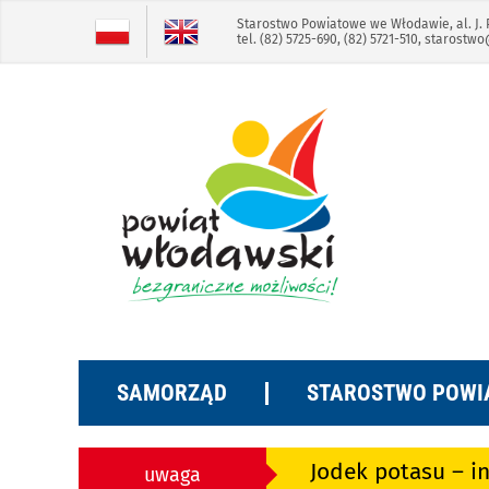
Skip
Skip
Starostwo Powiatowe we Włodawie, al. J. 
tel. (82) 5725-690, (82) 5721-510,
starostwo
to
to
the
the
selected
selected
block:
block:
Treść
Menu
główna
główne
SAMORZĄD
STAROSTWO POWI
Jodek potasu – i
uwaga