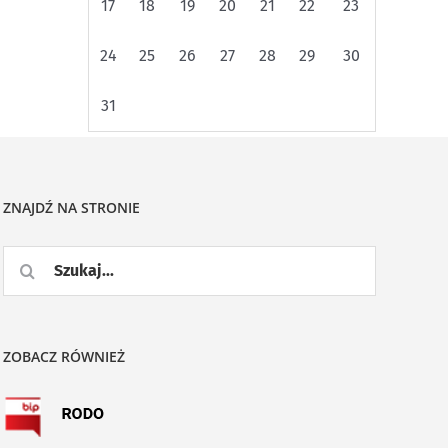
17
18
19
20
21
22
23
24
25
26
27
28
29
30
31
ZNAJDŹ NA STRONIE
Szukaj
ZOBACZ RÓWNIEŻ