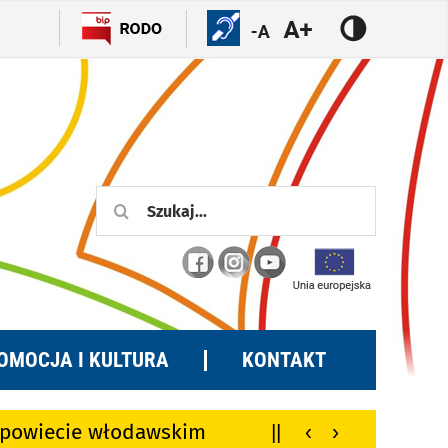
Szukaj
OMOCJA I KULTURA
KONTAKT
w powiecie włodawskim
||
‹
›