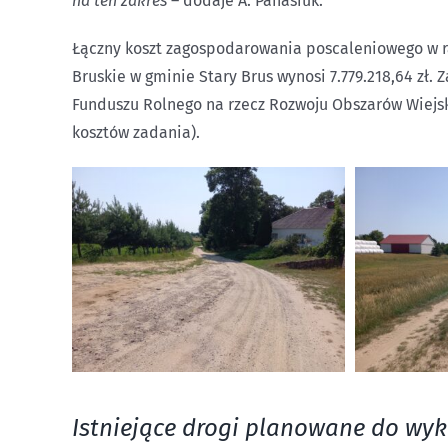
na ten zakres
– dodaje A. Panasiuk.
Łączny koszt zagospodarowania poscaleniowego w ra
Bruskie w gminie Stary Brus wynosi 7.779.218,64 zł.
Funduszu Rolnego na rzecz Rozwoju Obszarów Wiejsk
kosztów zadania).
Istniejące drogi planowane do wy